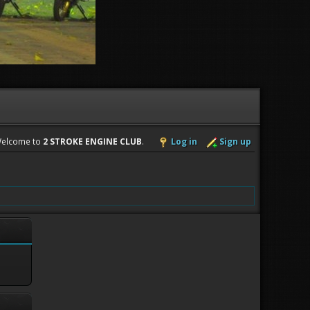
elcome to
2 STROKE ENGINE CLUB
.
Log in
Sign up